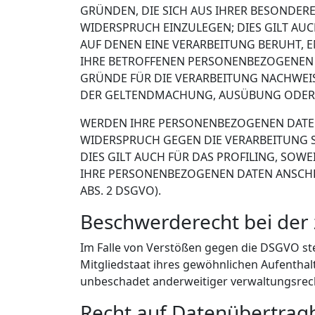
GRÜNDEN, DIE SICH AUS IHRER BESONDER
WIDERSPRUCH EINZULEGEN; DIES GILT AUC
AUF DENEN EINE VERARBEITUNG BERUHT, 
IHRE BETROFFENEN PERSONENBEZOGENEN 
GRÜNDE FÜR DIE VERARBEITUNG NACHWEISE
DER GELTENDMACHUNG, AUSÜBUNG ODER V
WERDEN IHRE PERSONENBEZOGENEN DATEN V
WIDERSPRUCH GEGEN DIE VERARBEITUNG 
DIES GILT AUCH FÜR DAS PROFILING, SOW
IHRE PERSONENBEZOGENEN DATEN ANSCHL
ABS. 2 DSGVO).
Beschwerde­recht bei der
Im Falle von Verstößen gegen die DSGVO st
Mitgliedstaat ihres gewöhnlichen Aufenthal
unbeschadet anderweitiger verwaltungsrecht
Recht auf Daten­übertrag­