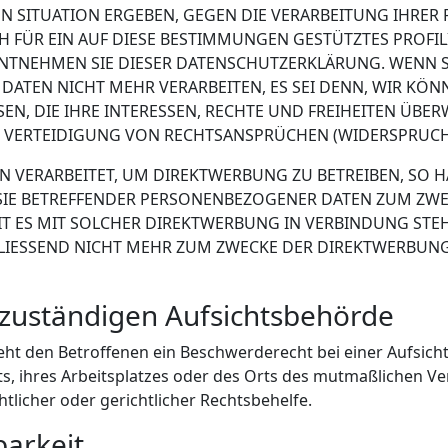
EN SITUATION ERGEBEN, GEGEN DIE VERARBEITUNG IHRE
H FÜR EIN AUF DIESE BESTIMMUNGEN GESTÜTZTES PROFIL
ENTNEHMEN SIE DIESER DATENSCHUTZERKLÄRUNG. WENN 
DATEN NICHT MEHR VERARBEITEN, ES SEI DENN, WIR K
N, DIE IHRE INTERESSEN, RECHTE UND FREIHEITEN ÜBE
ERTEIDIGUNG VON RECHTSANSPRÜCHEN (WIDERSPRUCH NA
ERARBEITET, UM DIREKTWERBUNG ZU BETREIBEN, SO HAB
SIE BETREFFENDER PERSONENBEZOGENER DATEN ZUM ZWE
EIT ES MIT SOLCHER DIREKTWERBUNG IN VERBINDUNG ST
IESSEND NICHT MEHR ZUM ZWECKE DER DIREKTWERBUNG
 zuständigen Aufsichts­behörde
eht den Betroffenen ein Beschwerderecht bei einer Aufsic
ts, ihres Arbeitsplatzes oder des Orts des mutmaßlichen V
licher oder gerichtlicher Rechtsbehelfe.
barkeit